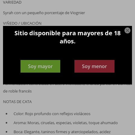
VARIEDAD
Syrah con un pequeño porcentaje de Viognier
VIÑEDO / UBICACIÓN

Sitio disponible para mayores de 18
Languedoc, Francia; viñedos seleccionados en suelos de arcilla y grava
años.
bajo clima mediterráneo
ALCOHOL
14 %
Soy mayor
Soy menor
VINIFICACIÓN / CRIANZA
Fermentación controlada en acero inoxidable; crianza parcial en barricas
de roble francés
NOTAS DE CATA
Color: Rojo profundo con reflejos violáceos
Aroma: Moras, ciruelas, especias, violetas, toque ahumado
Boca: Elegante, taninos firmes y aterciopelados, acidez