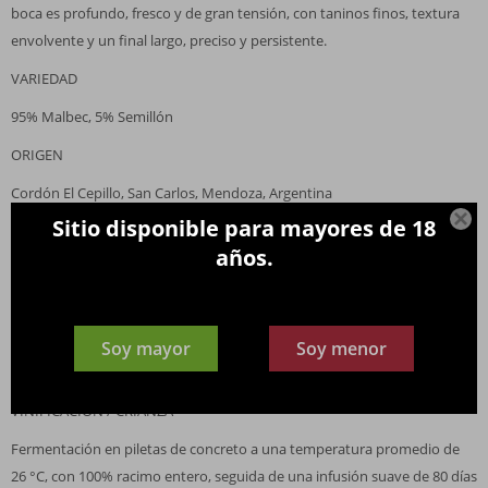
boca es profundo, fresco y de gran tensión, con taninos finos, textura
envolvente y un final largo, preciso y persistente.
VARIEDAD
95% Malbec, 5% Semillón
ORIGEN
Cordón El Cepillo, San Carlos, Mendoza, Argentina

Sitio disponible para mayores de 18
VIÑEDO
años.
1,7 ha a 1300 msnm, viñedo de alta densidad (8.000 plantas por
hectárea), Malbec sobre pie franco
SUELO
Soy mayor
Soy menor
Coluvial con piedra caliza marina
VINIFICACIÓN / CRIANZA
Fermentación en piletas de concreto a una temperatura promedio de
26 °C, con 100% racimo entero, seguida de una infusión suave de 80 días