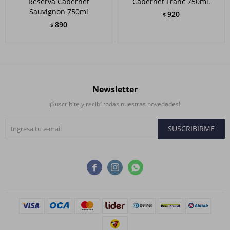
Reserva Cabernet
Cabernet Franc 750ml.
Sauvignon 750ml
920
$
890
$
Newsletter
¡Suscribite y recibí todas nuestras novedades!
SUSCRIBIRME


