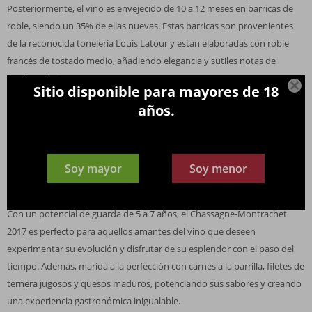
Posteriormente, el vino es envejecido de 10 a 12 meses en barricas de
roble, siendo un 35% de ellas nuevas. Estas barricas son provenientes
de la reconocida tonelería Louis Latour y están elaboradas con roble
francés de tostado medio, añadiendo elegancia y sutiles notas de
madera al vino.

Sitio disponible para mayores de 18
Aunque Chassagne-Montrachet es reconocido principalmente por sus
años.
Grand Crus blancos, este vino tinto no se queda atrás. Posee un cuerpo
sólido y una estructura que evoca los tintos de la famosa Côte de Nuits.
Su color rubí deslumbra, revelando cautivadores aromas de cassis y
Soy mayor
Soy menor
bosque. En boca, se presenta redondo y extremadamente elegante,
acariciando el paladar con sus taninos sedosos y equilibrados.
Con un potencial de guarda de 5 a 7 años, el Chassagne-Montrachet
2017 es perfecto para aquellos amantes del vino que deseen
experimentar su evolución y disfrutar de su esplendor con el paso del
tiempo. Además, marida a la perfección con carnes a la parrilla, filetes de
ternera jugosos y quesos maduros, potenciando sus sabores y creando
una experiencia gastronómica inigualable.