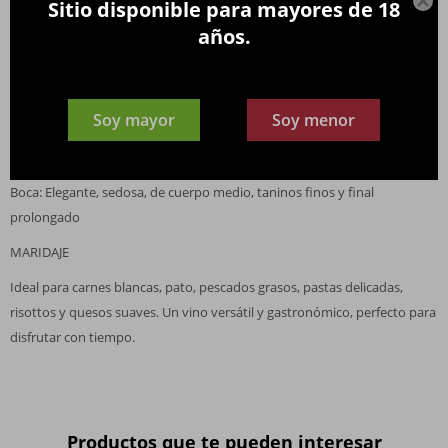

Sitio disponible para mayores de 18
Napa Valley, California, Estados Unidos
años.
NOTAS DE CATA
Color: Rojo rubí brillante
Soy mayor
Soy menor
Aroma: Cerezas, frambuesas, notas florales, especias suaves y toque
terroso
Boca: Elegante, sedosa, de cuerpo medio, taninos finos y final
prolongado
MARIDAJE
Ideal para carnes blancas, pato, pescados grasos, pastas delicadas,
risottos y quesos suaves. Un vino versátil y gastronómico, perfecto para
disfrutar con tiempo.
Productos que te pueden interesar