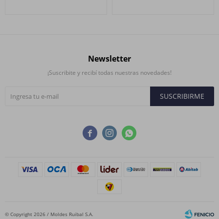
Newsletter
¡Suscribite y recibí todas nuestras novedades!
SUSCRIBIRME



© Copyright 2026 / Moldes Ruibal S.A.