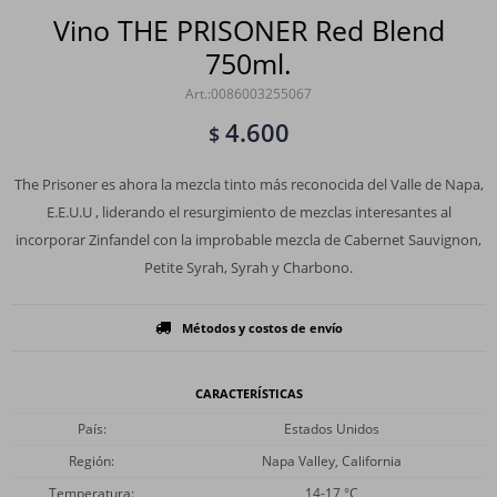
Vino THE PRISONER Red Blend
750ml.
0086003255067
4.600
$
The Prisoner es ahora la mezcla tinto más reconocida del Valle de Napa,
E.E.U.U , liderando el resurgimiento de mezclas interesantes al
incorporar Zinfandel con la improbable mezcla de Cabernet Sauvignon,
Petite Syrah, Syrah y Charbono.
Métodos y costos de envío
CARACTERÍSTICAS
País
Estados Unidos
Región
Napa Valley, California
Temperatura
14-17 °C