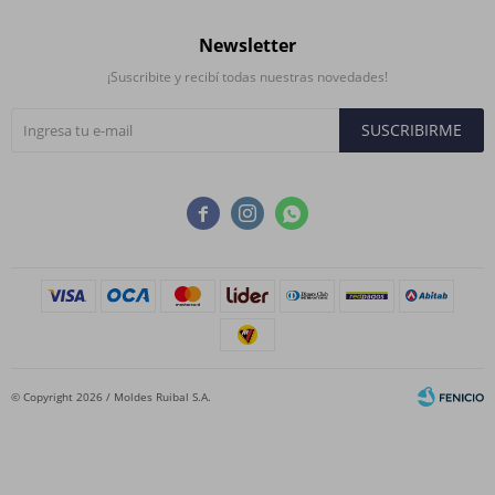
Newsletter
¡Suscribite y recibí todas nuestras novedades!
SUSCRIBIRME



© Copyright 2026 / Moldes Ruibal S.A.