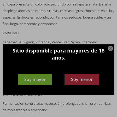
En copa presenta un color rojo profundo con reflejos granate. En nariz
despliega aromas de moras, ciruelas, cerezas negras, chocolate, vainilla y
especias. En boca es redondo, con taninos sedosos, buena acidez y un
final largo, persistente y armonioso.
VARIEDAD
Cabernet Sauvignon, Zinfandel, Petite Sirah, Syrah, Charbono

Sitio disponible para mayores de 18
VIÑEDO / UBICACIÓN
años.
Napa Valley, California, EE. UU.; viñedos seleccionados sobre suelos
variados de grava y arcilla
ALCOHOL
Soy mayor
Soy menor
14,5 %
VINIFICACIÓN / CRIANZA
Fermentación controlada; maceración prolongada; crianza en barricas
de roble francés y americano