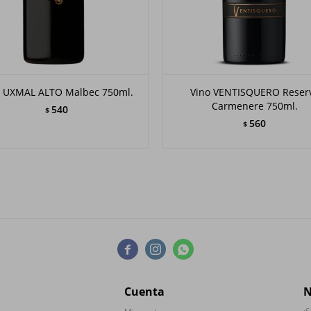
o UXMAL ALTO Malbec 750ml.
Vino VENTISQUERO Reser
Carmenere 750ml.
540
$
560
$



Cuenta
N