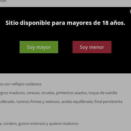
gnon
 viñedos de altura y suelos bien drenados
Sitio disponible para mayores de 18 años.
Soy mayor
Soy menor
ZA
a; maceración prolongada; crianza parcial en barricas de roble francés y a
so con reflejos violáceos
gros maduros, cerezas, ciruelas, pimientos asados, toque de vainilla
ilibrado, taninos firmes y sedosos, acidez equilibrada, final persistente
lla, cordero, guisos intensos y quesos maduros