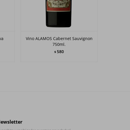
va
Vino ALAMOS Cabernet Sauvignon
Vino AL
750ml.
580
$
ewsletter