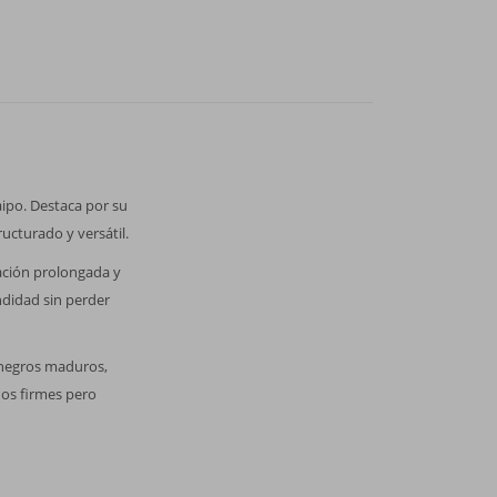
aipo. Destaca por su
ructurado y versátil.
ación prolongada y
ndidad sin perder
s negros maduros,
nos firmes pero