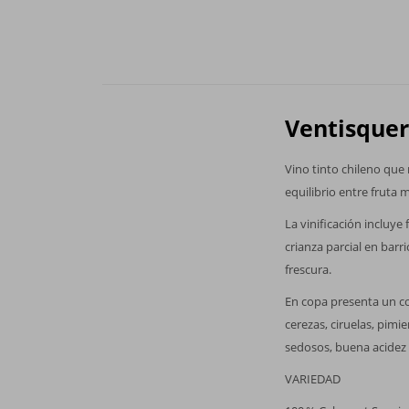
Ventisquer
Vino tinto chileno que 
equilibrio entre fruta 
La vinificación incluy
crianza parcial en bar
frescura.
En copa presenta un co
cerezas, ciruelas, pimi
sedosos, buena acidez y
VARIEDAD