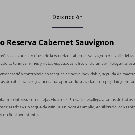
Descripción
o Reserva Cabernet Sauvignon
refleja la expresión típica de la variedad Cabernet Sauvignon del Valle del M
madura, taninos firmes y notas especiadas, ofreciendo un perfil elegante, est
e fermentación controlada en tanques de acero inoxidable, seguida de macer
ricas de roble francés y americano, aportando suavidad, complejidad y profu
lor rojo intenso con reflejos violáceos. En nariz despliega aromas de fruto
entos asados y un toque de vainilla. En boca es amplio, equilibrado, con tani
 un final persistente.