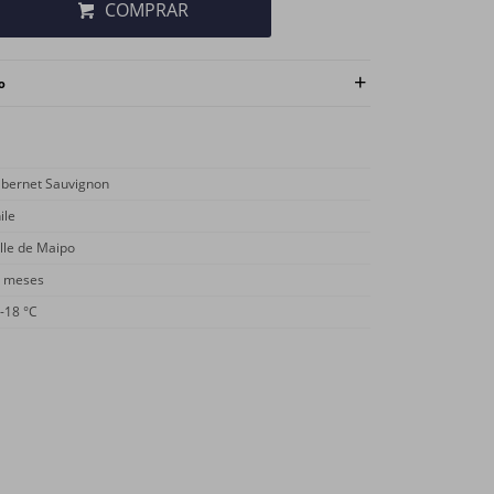
COMPRAR
o
bernet Sauvignon
ile
lle de Maipo
 meses
-18 °C