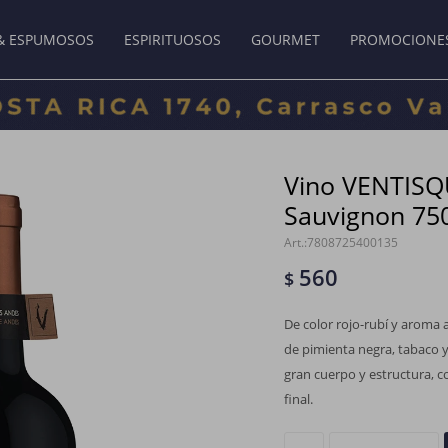
& ESPUMOSOS
ESPIRITUOSOS
GOURMET
PROMOCIONE
Vino VENTISQ
Sauvignon 75
7808725400135
560
$
De color rojo-rubí y aroma a
de pimienta negra, tabaco y
gran cuerpo y estructura, 
final.