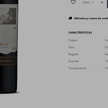
1
Métodos y costos de enví
CARACTERÍSTICAS
Cepas
Ca
País
Ch
Región
Va
Guarda
13
Temperatura
15