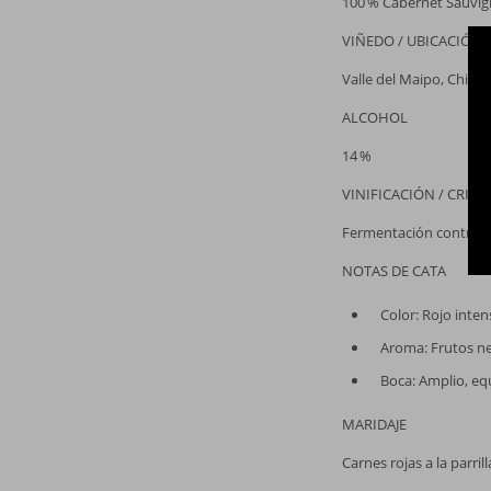
100 % Cabernet Sauvi
VIÑEDO / UBICACIÓN
Valle del Maipo, Chile;
ALCOHOL
14 %
VINIFICACIÓN / CRIAN
Fermentación controlad
NOTAS DE CATA
Color: Rojo inten
Aroma: Frutos ne
Boca: Amplio, equ
MARIDAJE
Carnes rojas a la parri