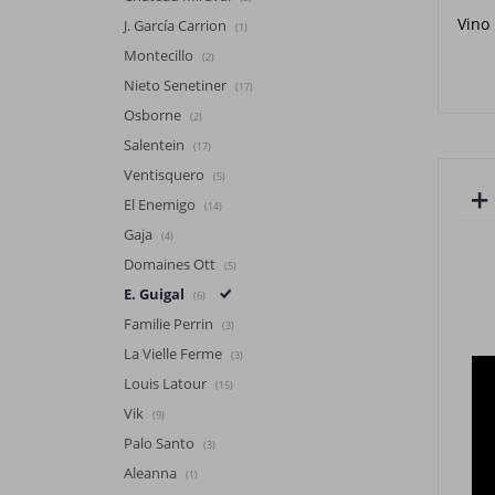
Vino
J. García Carrion
(1)
Montecillo
(2)
Nieto Senetiner
(17)
Osborne
(2)
Salentein
(17)
Ventisquero
(5)
El Enemigo
(14)
Gaja
(4)
Domaines Ott
(5)
E. Guigal
(6)
Familie Perrin
(3)
La Vielle Ferme
(3)
Louis Latour
(15)
Vik
(9)
Palo Santo
(3)
Aleanna
(1)