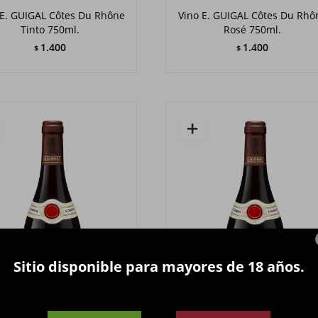
 E. GUIGAL Côtes Du Rhône
Vino E. GUIGAL Côtes Du Rhô
Tinto 750ml.
Rosé 750ml.
1.400
1.400
$
$
Sitio disponible para mayores de 18 años.