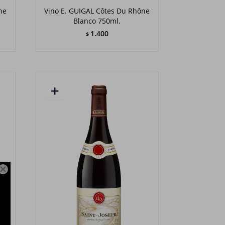
ne
Vino E. GUIGAL Côtes Du Rhône
Blanco 750ml.
1.400
$
