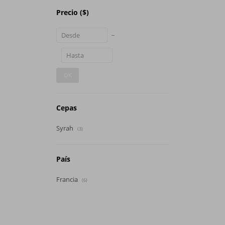
Precio
($)
OK
Cepas
Syrah
(3)
País
Francia
(6)