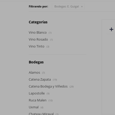
Filtrando por:
Bodegas:
E. Guigal
Categorías
Vino Blanco
(1)
Vino Rosado
(1)
Vino Tinto
(3)
Bodegas
Alamos
(7)
Catena Zapata
(19)
Catena Bodega y Viñedos
(29)
Lapostolle
(9)
Ruca Malen
(10)
Uxmal
(4)
Chateau Miraval
(2)