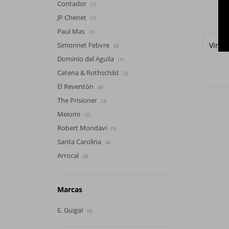
Contador
(1)
JP Chenet
(1)
Paul Mas
(3)
Vino 
Simonnet Febvre
(4)
Dominio del Aguila
(1)
Catena & Rothschild
(3)
El Reventón
(4)
The Prisioner
(3)
Meiomi
(2)
Robert Mondavi
(5)
Santa Carolina
(4)
Arrocal
(4)
Marcas
E. Guigal
(6)