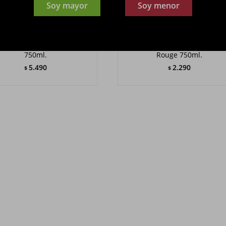
Soy mayor
Soy menor
E. GUIGAL Hermitage Rouge
Vino E. GUIGAL Crozes Hermit
750ml.
Rouge 750ml.
5.490
2.290
$
$