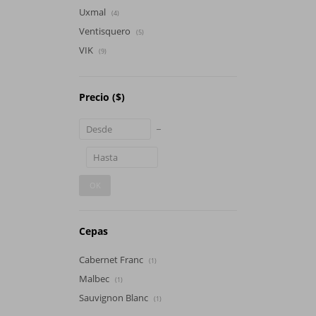
Uxmal
(4)
Ventisquero
(5)
VIK
(9)
Precio
($)
OK
Cepas
Cabernet Franc
(1)
Malbec
(1)
Sauvignon Blanc
(1)