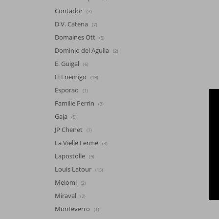
Contador
(3)
D.V. Catena
(7)
Domaines Ott
(5)
Dominio del Aguila
(2)
E. Guigal
(6)
El Enemigo
(19)
Esporao
(1)
Famille Perrin
(3)
Gaja
(5)
JP Chenet
(7)
La Vielle Ferme
(3)
Lapostolle
(9)
Louis Latour
(15)
Meiomi
(2)
Miraval
(2)
Monteverro
(1)