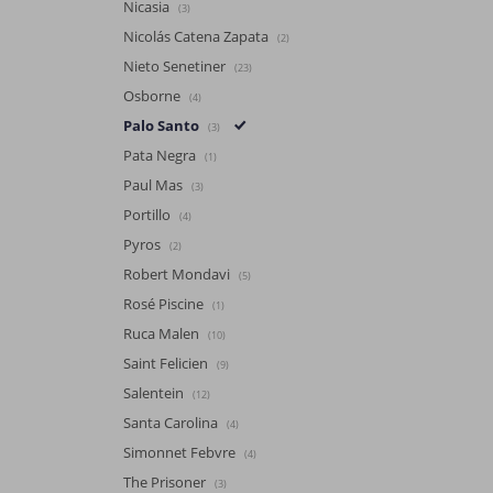
Nicasia
(3)
Nicolás Catena Zapata
(2)
Nieto Senetiner
(23)
Osborne
(4)
Palo Santo
(3)
Pata Negra
(1)
Paul Mas
(3)
Portillo
(4)
Pyros
(2)
Robert Mondavi
(5)
Rosé Piscine
(1)
Ruca Malen
(10)
Saint Felicien
(9)
Salentein
(12)
Santa Carolina
(4)
Simonnet Febvre
(4)
The Prisoner
(3)