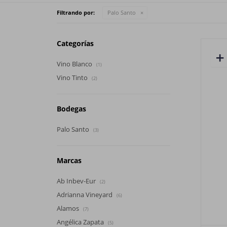
Filtrando por:
Palo Santo
Categorías
Vino Blanco
(1)
Vino Tinto
(2)
Bodegas
Palo Santo
(3)
Marcas
Ab Inbev-Eur
(2)
Adrianna Vineyard
(6)
Alamos
(7)
Angélica Zapata
(5)