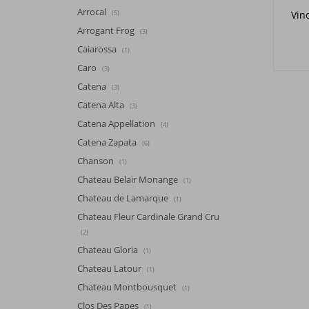
Arrocal
Vin
(5)
Arrogant Frog
(3)
Caiarossa
(1)
Caro
(3)
Catena
(3)
Catena Alta
(3)
Catena Appellation
(4)
Catena Zapata
(6)
Chanson
(1)
Chateau Belair Monange
(1)
Chateau de Lamarque
(1)
Chateau Fleur Cardinale Grand Cru
(2)
Chateau Gloria
(1)
Chateau Latour
(1)
Chateau Montbousquet
(1)
Clos Des Papes
(1)