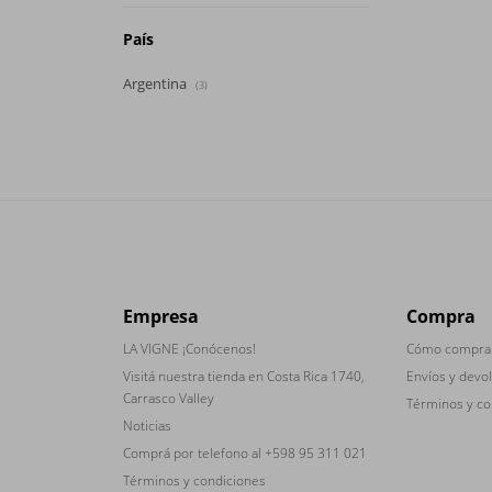
País
Argentina
(3)
Empresa
Compra
LA VIGNE ¡Conócenos!
Cómo compra
Visitá nuestra tienda en Costa Rica 1740,
Envíos y devo
Carrasco Valley
Términos y co
Noticias
Comprá por telefono al +598 95 311 021
Términos y condiciones