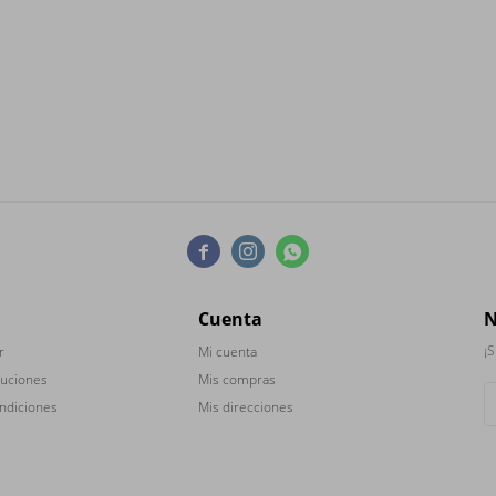



Cuenta
N
¡S
r
Mi cuenta
luciones
Mis compras
ndiciones
Mis direcciones