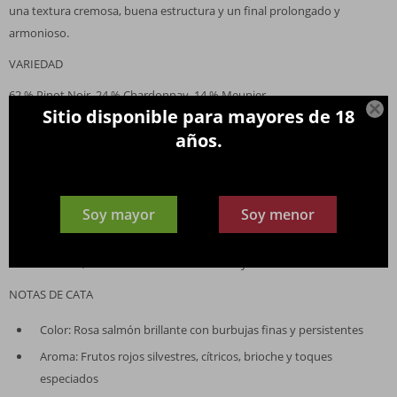
una textura cremosa, buena estructura y un final prolongado y
armonioso.
VARIEDAD
62 % Pinot Noir, 24 % Chardonnay, 14 % Meunier

Sitio disponible para mayores de 18
VIÑEDO / UBICACIÓN
años.
Viñedos Grand y Premier Cru en Aÿ, Verzenay y Le Mesnil-sur-Oger,
Champagne, Francia
VINIFICACIÓN / CRIANZA
Soy mayor
Soy menor
Fermentación en barricas de roble; envejecimiento sobre lías durante al
menos 3 años; adición de vino tinto de Bouzy Grand Cru
NOTAS DE CATA
Color: Rosa salmón brillante con burbujas finas y persistentes
Aroma: Frutos rojos silvestres, cítricos, brioche y toques
especiados