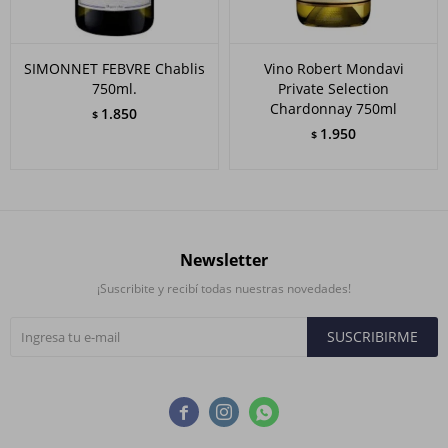
SIMONNET FEBVRE Chablis
Vino Robert Mondavi
750ml.
Private Selection
Chardonnay 750ml
1.850
$
1.950
$
Newsletter
¡Suscribite y recibí todas nuestras novedades!
SUSCRIBIRME


