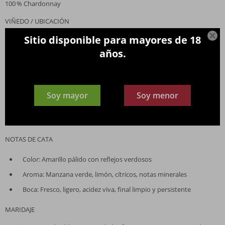
100 % Chardonnay
VIÑEDO / UBICACIÓN

Sitio disponible para mayores de 18
Chablis, Borgoña, Francia; suelos calcáreos y arcillosos
años.
ALCOHOL
12,5 %
VINIFICACIÓN / CRIANZA
Soy mayor
Soy menor
Prensado suave; fermentación controlada en acero inoxidable; sin
crianza en roble
NOTAS DE CATA
Color: Amarillo pálido con reflejos verdosos
Aroma: Manzana verde, limón, cítricos, notas minerales
Boca: Fresco, ligero, acidez viva, final limpio y persistente
MARIDAJE