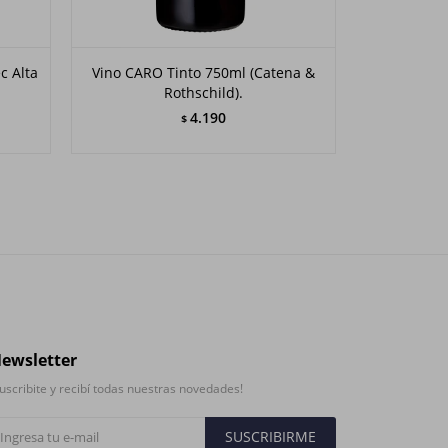
c Alta
Vino CARO Tinto 750ml (Catena &
Vino El Ene
Rothschild).
4.190
$
ewsletter
uscribite y recibí todas nuestras novedades!
SUSCRIBIRME