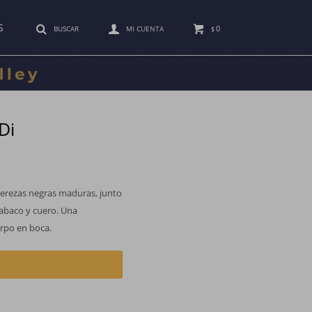
S
0
$
Di
 cerezas negras maduras, junto
tabaco y cuero. Una
erpo en boca.