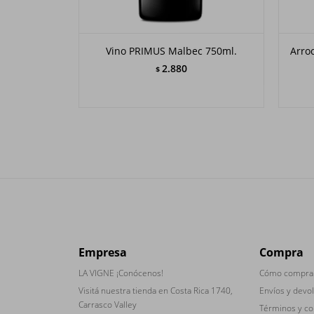
Vino PRIMUS Malbec 750ml.
Arro
2.880
$
Empresa
Compra
LA VIGNE ¡Conócenos!
Cómo compra
Visitá nuestra tienda en Costa Rica 1740,
Envíos y devo
Carrasco Valley
Términos y co