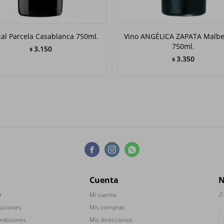
cal Parcela Casablanca 750ml.
Vino ANGÉLICA ZAPATA Malbe
750ml.
3.150
$
3.350
$



Cuenta
N
¡S
r
Mi cuenta
luciones
Mis compras
ndiciones
Mis direcciones