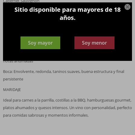
Cabernet Sauvignon

Sitio disponible para mayores de 18
ORIGEN
años.
California, Estados Unidos
NOTAS DE CATA
Soy mayor
Soy menor
Color: Rojo profundo e intenso
Aroma: Frutos negros maduros, vainilla, caramelo, especias dulces y
notas ahumadas
Boca: Envolvente, redonda, taninos suaves, buena estructura y final
persistente
MARIDAJE
Ideal para carnes a la parrilla, costillas a la BBQ, hamburguesas gourmet,
platos ahumados y quesos intensos. Un vino con personalidad, perfecto
para comidas sabrosas y momentos informales.