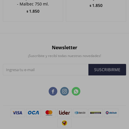
- Malbec 750 ml.
1.850
$
1.850
$
Newsletter
¡Suscribite y recibí todas nuestras novedades!
SUSCRIBIRME


