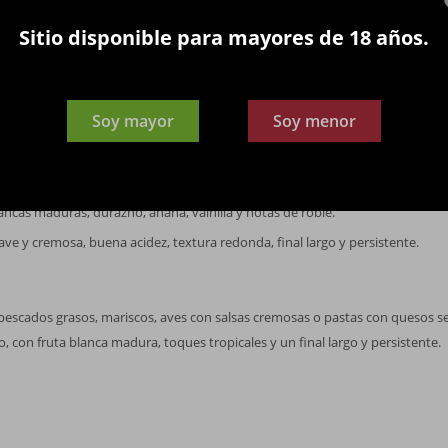
dos.
Sitio disponible para mayores de 18 años.
ZA
as de roble francés; crianza de 9 meses en barricas nuevas y de segundo us
ara suavidad y textura.
Soy mayor
Soy menor
orado con reflejos verdosos.
ancas maduras, durazno, ananá, vainilla y notas de roble.
ve y cremosa, buena acidez, textura redonda, final largo y persistente.
pescados grasos, mariscos, aves con salsas cremosas o pastas con quesos 
 con fruta blanca madura, toques tropicales y un final largo y persistente.