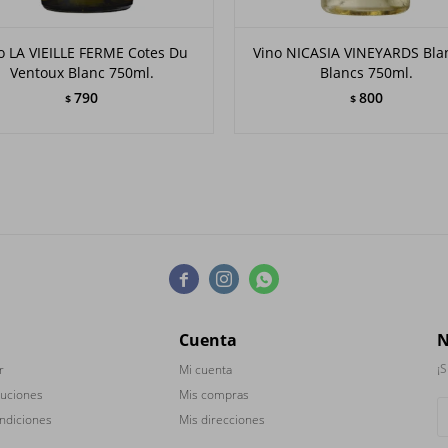
o LA VIEILLE FERME Cotes Du
Vino NICASIA VINEYARDS Bla
Ventoux Blanc 750ml.
Blancs 750ml.
790
800
$
$



Cuenta
N
¡S
r
Mi cuenta
luciones
Mis compras
ndiciones
Mis direcciones