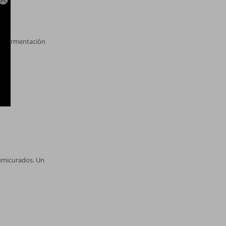
o; fermentación
semicurados. Un