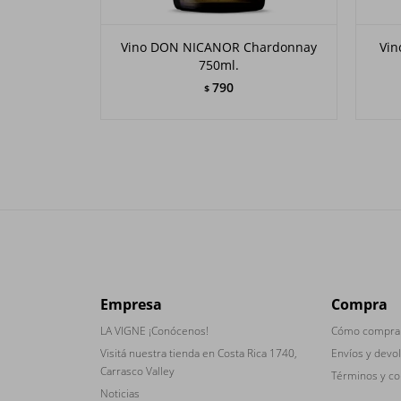
Vino DON NICANOR Chardonnay
Vin
750ml.
790
$
Empresa
Compra
LA VIGNE ¡Conócenos!
Cómo compra
Visitá nuestra tienda en Costa Rica 1740,
Envíos y devo
Carrasco Valley
Términos y co
Noticias