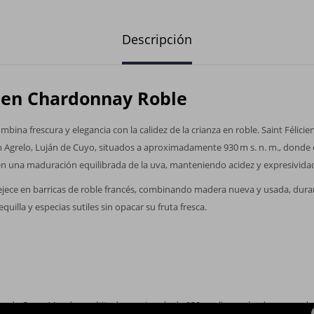
Descripción
cien Chardonnay Roble
ina frescura y elegancia con la calidez de la crianza en roble. Saint Félic
 Agrelo, Luján de Cuyo, situados a aproximadamente 930 m s. n. m., donde e
n una maduración equilibrada de la uva, manteniendo acidez y expresividad 
ejece en barricas de roble francés, combinando madera nueva y usada, dura
quilla y especias sutiles sin opacar su fruta fresca.
án de Cuyo, Mendoza; altitud aproximada de 930 m; clima soleado con noche