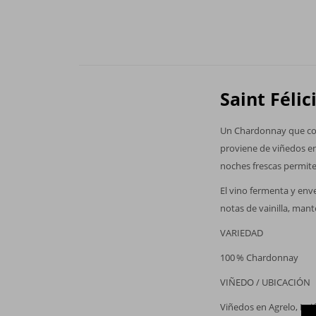
Saint Féli
Un Chardonnay que comb
proviene de viñedos en
noches frescas permite
El vino fermenta y env
notas de vainilla, mante
VARIEDAD
100 % Chardonnay
VIÑEDO / UBICACIÓN
Viñedos en Agrelo, Luj