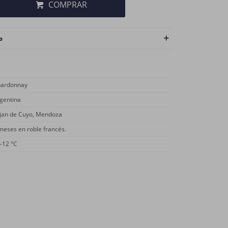
COMPRAR
o
ardonnay
gentina
jan de Cuyo, Mendoza
meses en roble francés.
-12 °C