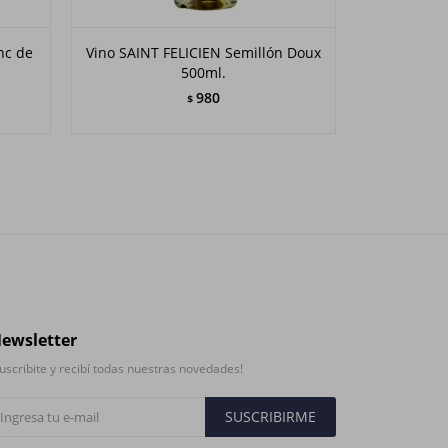
nc de
Vino SAINT FELICIEN Semillón Doux
Vino PAU
500ml.
V
980
$
ewsletter
uscribite y recibí todas nuestras novedades!
SUSCRIBIRME