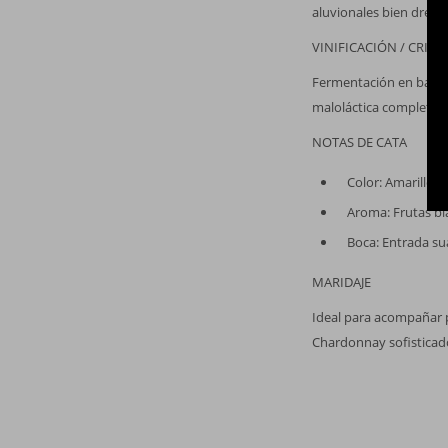
aluvionales bien drena
VINIFICACIÓN / CRIAN
Fermentación en barric
maloláctica completa p
NOTAS DE CATA
Color: Amarillo d
Aroma: Frutas bl
Boca: Entrada sua
MARIDAJE
Ideal para acompañar 
Chardonnay sofisticado,