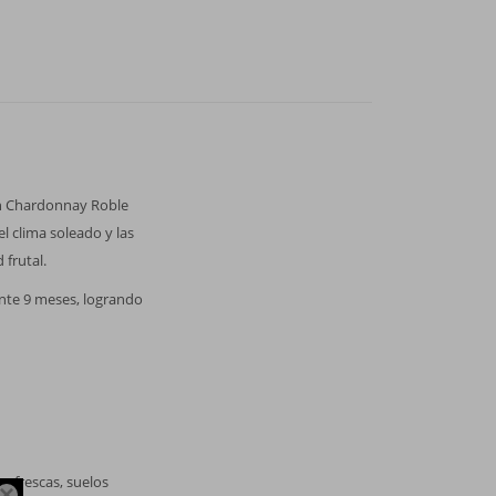
ien Chardonnay Roble
l clima soleado y las
frutal.
nte 9 meses, logrando
s frescas, suelos
