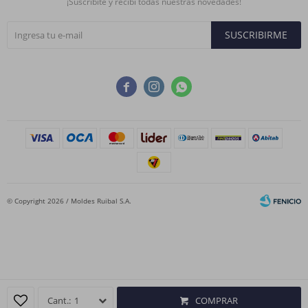
¡Suscribite y recibí todas nuestras novedades!
SUSCRIBIRME



© Copyright 2026 / Moldes Ruibal S.A.
Fenicio
1
COMPRAR