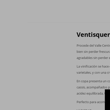
Ventisquer
Procede del Valle Centr
bien sin perder frescu
agradables sin perder e
La vinificación se ha
varietales, y con una c
En copa presenta un co
cassis, acompañados po
acidez equilibrada, ta
Perfecto para acompaña