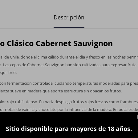
Descripción
o Clásico Cabernet Sauvignon
al de Chile, donde el clima cálido durante el día y fresco en las noches per
ra. Las cepas de Cabernet Sauvignon han sido cultivadas para expresar fruta
quilibrio.
ce con fermentación controlada, cuidando temperaturas moderadas para pres
rianza suave en madera que aporta estructura sin opacar los frutos.
lor rojo rubí intenso. En nariz despliega frutos rojos frescos como frambues
r notas de vainilla y chocolate por la influencia de la madera. En boca es d
ninos maduros y un final que conjuga fruta y madera con armonía.
Sitio disponible para mayores de 18 años.
r carnes rojas, cordero al horno, platos con salsa rica, o quesos maduros.