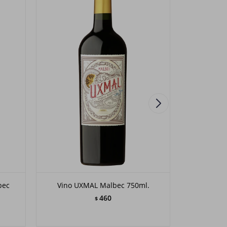
bec
Vino UXMAL Malbec 750ml.
Vino UXM
460
$