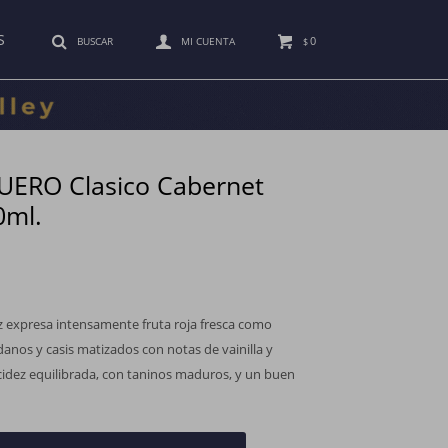
S
0
$
UERO Clasico Cabernet
0ml.
z expresa intensamente fruta roja fresca como
danos y casis matizados con notas de vainilla y
cidez equilibrada, con taninos maduros, y un buen