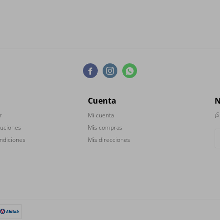



Cuenta
N
¡S
r
Mi cuenta
luciones
Mis compras
ndiciones
Mis direcciones