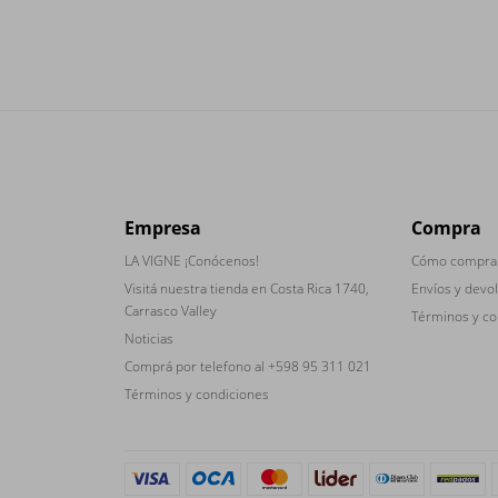
Empresa
Compra
LA VIGNE ¡Conócenos!
Cómo compra
Visitá nuestra tienda en Costa Rica 1740,
Envíos y devo
Carrasco Valley
Términos y co
Noticias
Comprá por telefono al +598 95 311 021
Términos y condiciones