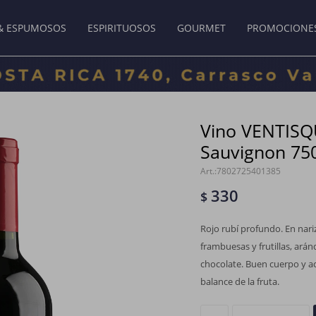
& ESPUMOSOS
ESPIRITUOSOS
GOURMET
PROMOCIONE
Vino VENTISQ
Sauvignon 75
7802725401385
330
$
Rojo rubí profundo. En nari
frambuesas y frutillas, arán
chocolate. Buen cuerpo y a
balance de la fruta.