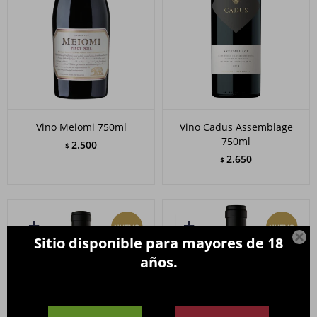
Vino Meiomi 750ml
Vino Cadus Assemblage
750ml
2.500
$
2.650
$

Sitio disponible para mayores de 18
años.