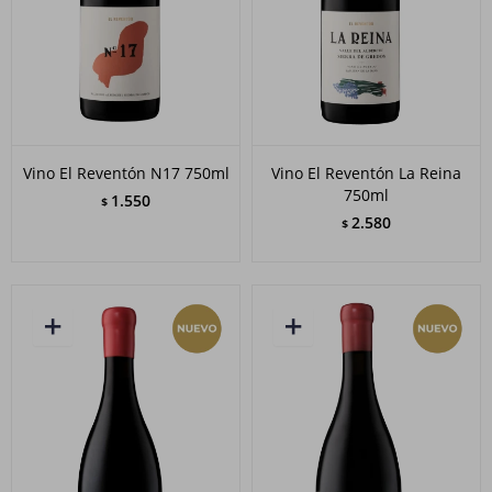
Vino El Reventón N17 750ml
Vino El Reventón La Reina
750ml
1.550
$
2.580
$