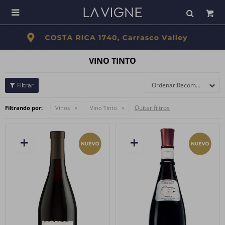

VINO TINTO
Recomendados
Quitar filtros
Filtrando por:
Vinos
Vino Tinto