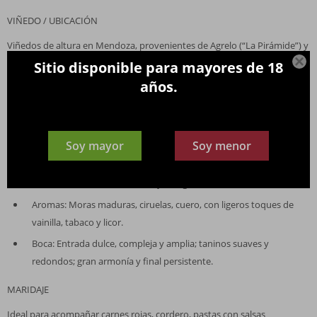
VIÑEDO / UBICACIÓN
Viñedos de altura en Mendoza, provenientes de Agrelo (“La Pirámide”) y
Paraje Altamira.

Sitio disponible para mayores de 18
años.
CRIANZA
16 meses en barricas: 85 % en roble francés (30 % nuevas) y 15 % en
roble americano nuevo.
Soy mayor
Soy menor
NOTAS DE CATA
Color: Violeta oscuro con reflejos negros.
Aromas: Moras maduras, ciruelas, cuero, con ligeros toques de
vainilla, tabaco y licor.
Boca: Entrada dulce, compleja y amplia; taninos suaves y
redondos; gran armonía y final persistente.
MARIDAJE
Ideal para acompañar carnes rojas, cordero, pastas con salsas