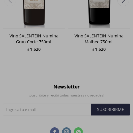
Vino SALENTEIN Numina
Vino SALENTEIN Numina
Gran Corte 750ml.
Malbec 750ml.
1.520
1.520
$
$
Newsletter
¡Suscribite y recibí todas nuestras novedades!
SUSCRIBIRME


