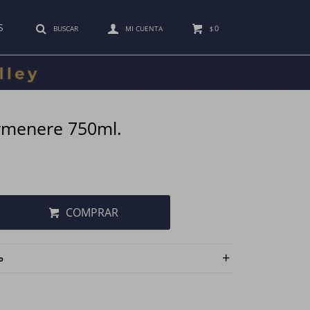
S
0
$
rmenere 750ml.
COMPRAR
o