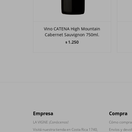
Vino CATENA High Mountain
Cabernet Sauvignon 750ml.
1.250
$
Empresa
Compra
LA VIGNE ¡Conócenos!
Cómo compra
Visitá nuestra tienda en Costa Rica 1740,
Envíos y devo