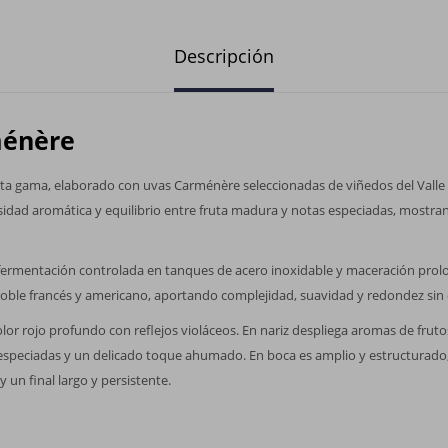
Descripción
ménère
alta gama, elaborado con uvas Carménère seleccionadas de viñedos del Valle
nsidad aromática y equilibrio entre fruta madura y notas especiadas, mostra
e fermentación controlada en tanques de acero inoxidable y maceración prol
 roble francés y americano, aportando complejidad, suavidad y redondez sin o
lor rojo profundo con reflejos violáceos. En nariz despliega aromas de fru
 especiadas y un delicado toque ahumado. En boca es amplio y estructurado,
 un final largo y persistente.