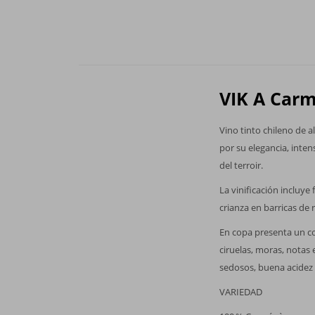
VIK A Car
Vino tinto chileno de 
por su elegancia, inte
del terroir.
La vinificación incluy
crianza en barricas de
En copa presenta un co
ciruelas, moras, notas
sedosos, buena acidez y
VARIEDAD