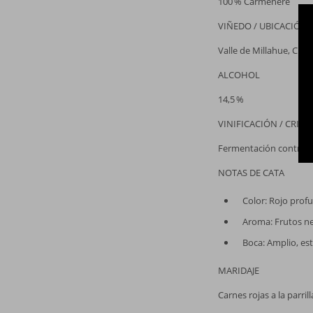
100 % Carménère
VIÑEDO / UBICACIÓN
Valle de Millahue, Chil
ALCOHOL
14,5 %
VINIFICACIÓN / CRIAN
Fermentación controlad
NOTAS DE CATA
Color: Rojo profu
Aroma: Frutos ne
Boca: Amplio, est
MARIDAJE
Carnes rojas a la parri