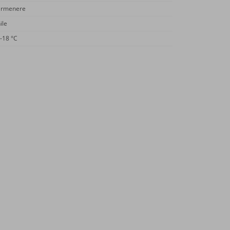
armenere
ile
-18 °C