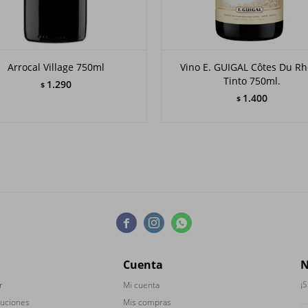
Arrocal Village 750ml
Vino E. GUIGAL Côtes Du R
Tinto 750ml.
1.290
$
1.400
$



Cuenta
N
¡S
r
Mi cuenta
luciones
Mis compras