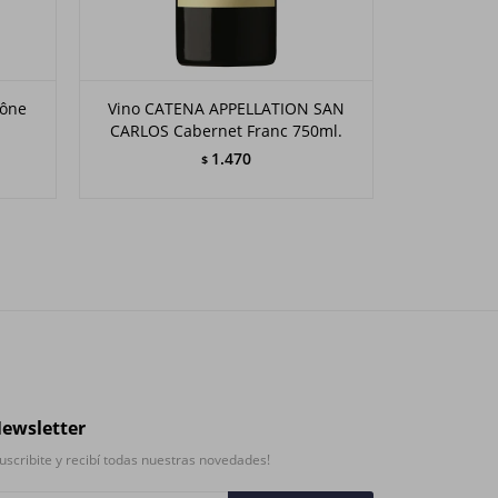
hône
Vino CATENA APPELLATION SAN
Vino CA
CARLOS Cabernet Franc 750ml.
CONSU
1.470
$
ewsletter
uscribite y recibí todas nuestras novedades!