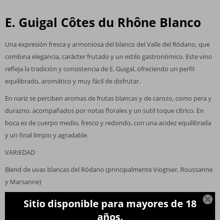
E. Guigal Côtes du Rhône Blanco
Una expresión fresca y armoniosa del blanco del Valle del Ródano, que
combina elegancia, carácter frutado y un estilo gastronómico. Este vino
refleja la tradición y consistencia de E. Guigal, ofreciendo un perfil
equilibrado, aromático y muy fácil de disfrutar.
En nariz se perciben aromas de frutas blancas y de carozo, como pera y
durazno, acompañados por notas florales y un sutil toque cítrico. En
boca es de cuerpo medio, fresco y redondo, con una acidez equilibrada
y un final limpio y agradable.
VARIEDAD
Blend de uvas blancas del Ródano (principalmente Viognier, Roussanne
y Marsanne)
ORIGEN

Sitio disponible para mayores de 18
años.
Valle del Ródano, Francia