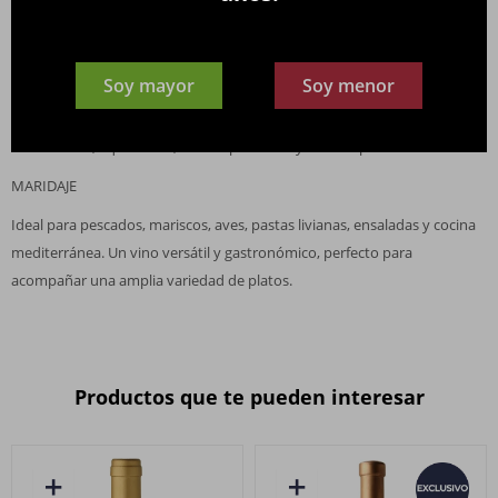
NOTAS DE CATA
Color: Amarillo pálido con reflejos dorados
Soy mayor
Soy menor
Aroma: Pera, durazno, notas florales y sutiles toques cítricos
Boca: Fresca, equilibrada, de cuerpo medio y final limpio
MARIDAJE
Ideal para pescados, mariscos, aves, pastas livianas, ensaladas y cocina
mediterránea. Un vino versátil y gastronómico, perfecto para
acompañar una amplia variedad de platos.
Productos que te pueden interesar