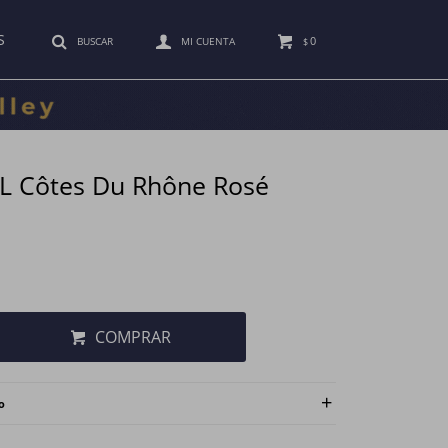
S
0
$
AL Côtes Du Rhône Rosé
COMPRAR
o