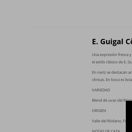
E. Guigal 
Una expresión fresca y 
el estilo clásico de E.
En nariz se destacan ar
cítricas. En boca es liv
VARIEDAD
Blend de uvas del Ród
ORIGEN
Valle del Ródano, Fran
NOTAS DE CATA