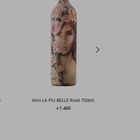
.
Vino LA PIU BELLE Rosé 750ml.
Vino SAIN
1.460
$