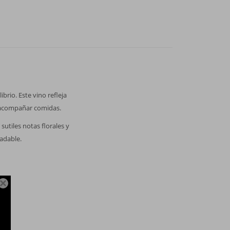
brio. Este vino refleja
de acompañar comidas.
utiles notas florales y
radable.
