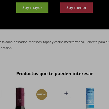
Soy mayor
Soy menor
brillante
esas, notas florales y cítricas
quilibrada, de textura suave y final limpio
ensaladas, pescados, mariscos, tapas y cocina mediterránea. Perfecto para dis
 ocasión.
Productos que te pueden interesar