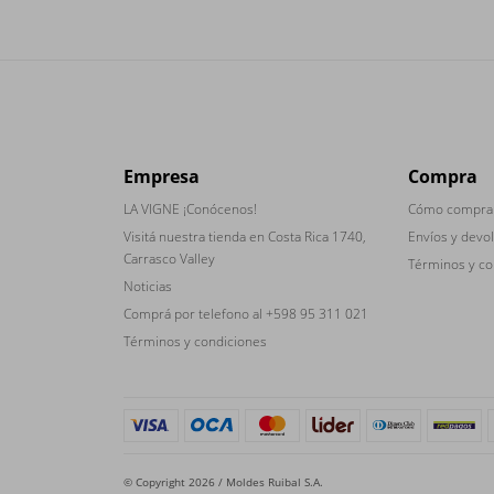
Empresa
Compra
LA VIGNE ¡Conócenos!
Cómo compra
Visitá nuestra tienda en Costa Rica 1740,
Envíos y devo
Carrasco Valley
Términos y co
Noticias
Comprá por telefono al +598 95 311 021
Términos y condiciones
© Copyright 2026 / Moldes Ruibal S.A.