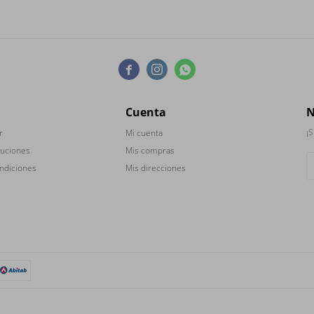



Cuenta
N
¡S
r
Mi cuenta
luciones
Mis compras
ndiciones
Mis direcciones