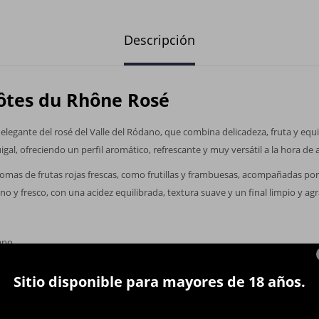
Descripción
Côtes du Rhône Rosé
elegante del rosé del Valle del Ródano, que combina delicadeza, fruta y equili
 Guigal, ofreciendo un perfil aromático, refrescante y muy versátil a la hora 
omas de frutas rojas frescas, como frutillas y frambuesas, acompañadas por s
iano y fresco, con una acidez equilibrada, textura suave y un final limpio y ag
ano
Sitio disponible para mayores de 18 años.
cia