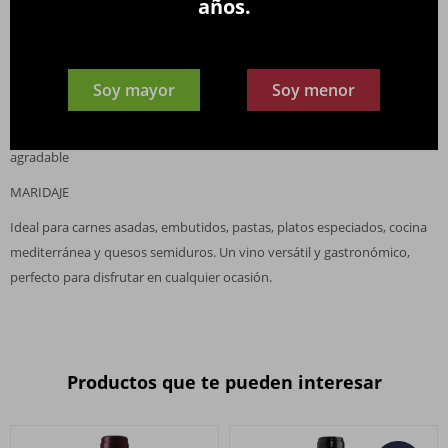
años.
NOTAS DE CATA
Color: Rojo rubí brillante
Soy mayor
Soy menor
Aroma: Cerezas, moras, pimienta, especias y notas florales
Boca: Equilibrada, redonda, taninos suaves, buena frescura y final
agradable
MARIDAJE
Ideal para carnes asadas, embutidos, pastas, platos especiados, cocina
mediterránea y quesos semiduros. Un vino versátil y gastronómico,
perfecto para disfrutar en cualquier ocasión.
Productos que te pueden interesar