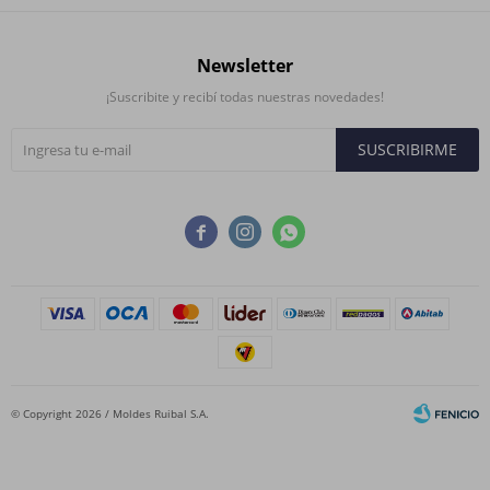
Newsletter
¡Suscribite y recibí todas nuestras novedades!
SUSCRIBIRME



© Copyright 2026 / Moldes Ruibal S.A.