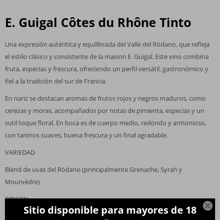
E. Guigal Côtes du Rhône Tinto
Una expresión auténtica y equilibrada del Valle del Ródano, que refleja
el estilo clásico y consistente de la maison E. Guigal. Este vino combina
fruta, especias y frescura, ofreciendo un perfil versátil, gastronómico y
fiel a la tradición del sur de Francia.
En nariz se destacan aromas de frutos rojos y negros maduros, como
cerezas y moras, acompañados por notas de pimienta, especias y un
sutil toque floral. En boca es de cuerpo medio, redondo y armonioso,
con taninos suaves, buena frescura y un final agradable.
VARIEDAD
Blend de uvas del Ródano (principalmente Grenache, Syrah y
Mourvèdre)
ORIGEN

Sitio disponible para mayores de 18
Valle del Ródano, Francia