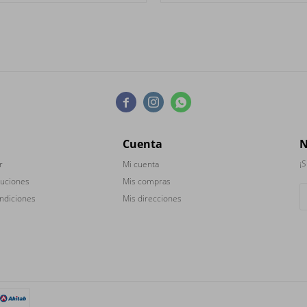



Cuenta
N
¡S
r
Mi cuenta
luciones
Mis compras
ndiciones
Mis direcciones