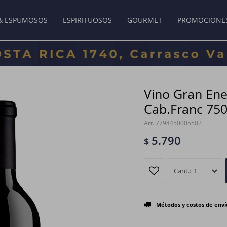
& ESPUMOSOS
ESPIRITUOSOS
GOURMET
PROMOCIONE
Vino Gran En
Cab.Franc 75
7794450005502
5.790
$
1
Métodos y costos de enví