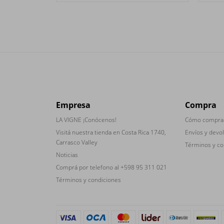
Empresa
Compra
LA VIGNE ¡Conócenos!
Cómo compra
Visitá nuestra tienda en Costa Rica 1740,
Envíos y devo
Carrasco Valley
Términos y co
Noticias
Comprá por telefono al +598 95 311 021
Términos y condiciones