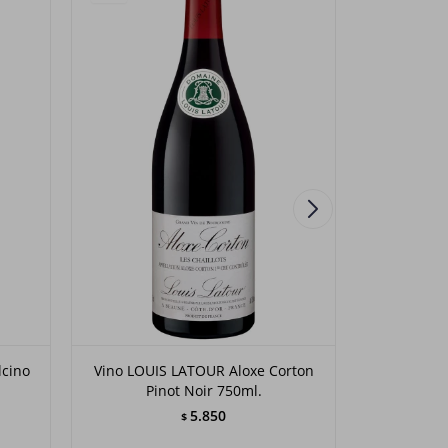
lcino
Vino LOUIS LATOUR Aloxe Corton
Vino DOMIN
Pinot Noir 750ml.
5.850
$