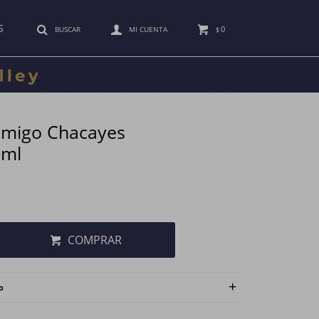
S
0
$
emigo Chacayes
0ml
COMPRAR
o