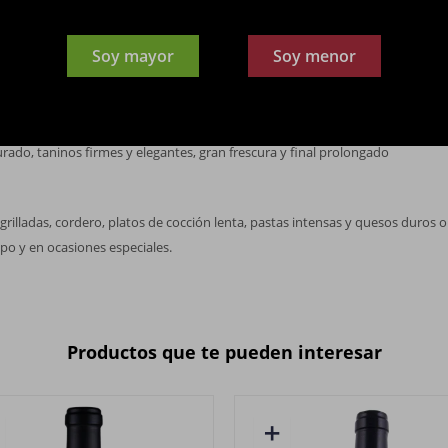
ayes, Mendoza, Argentina
Soy mayor
Soy menor
on reflejos violáceos
ioletas, hierbas frescas, grafito y notas minerales
rado, taninos firmes y elegantes, gran frescura y final prolongado
 grilladas, cordero, platos de cocción lenta, pastas intensas y quesos duros 
mpo y en ocasiones especiales.
Productos que te pueden interesar