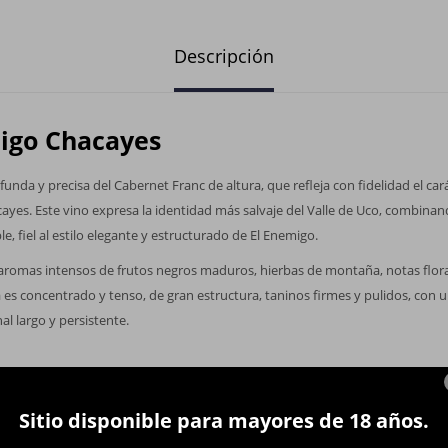
Descripción
igo Chacayes
unda y precisa del Cabernet Franc de altura, que refleja con fidelidad el ca
yes. Este vino expresa la identidad más salvaje del Valle de Uco, combinand
, fiel al estilo elegante y estructurado de El Enemigo.
 aromas intensos de frutos negros maduros, hierbas de montaña, notas flora
 es concentrado y tenso, de gran estructura, taninos firmes y pulidos, con 
al largo y persistente.
Sitio disponible para mayores de 18 años.