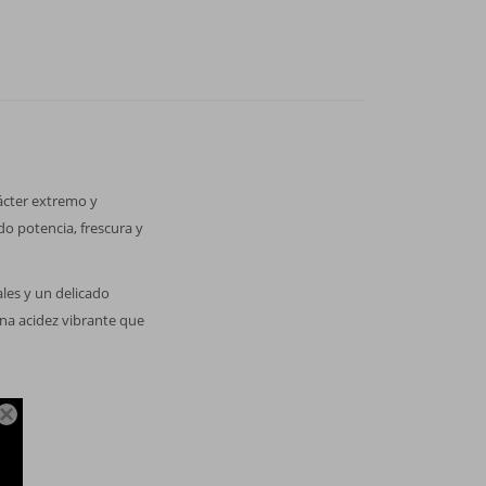
rácter extremo y
o potencia, frescura y
les y un delicado
una acidez vibrante que
