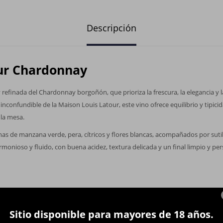
Descripción
ur Chardonnay
 refinada del Chardonnay borgoñón, que prioriza la frescura, la elegancia y la
 inconfundible de la Maison Louis Latour, este vino ofrece equilibrio y tipicid
 la mesa.
as de manzana verde, pera, cítricos y flores blancas, acompañados por sut
rmonioso y fluido, con buena acidez, textura delicada y un final limpio y per
Sitio disponible para mayores de 18 años.