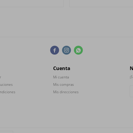



Cuenta
N
¡S
r
Mi cuenta
luciones
Mis compras
ndiciones
Mis direcciones