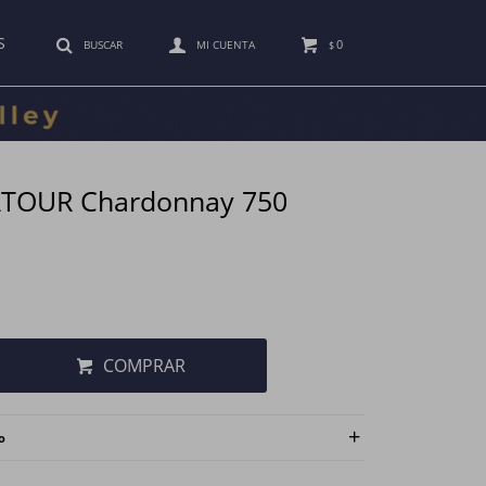
S
0
$
ATOUR Chardonnay 750
COMPRAR
o