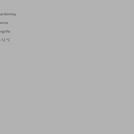
ardonnay
ancia
rgoña
-12 °C