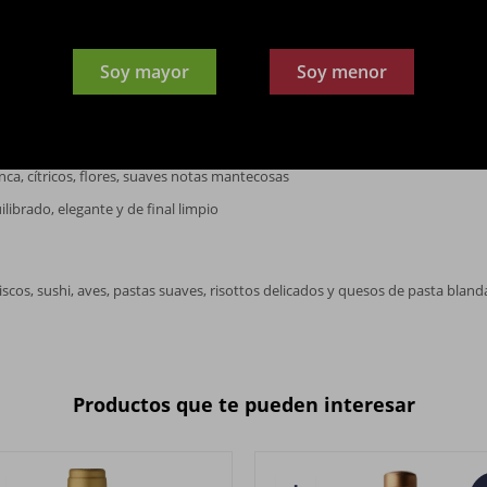
ZA
al; parte del vino puede tener crianza breve en roble para aportar complejid
Soy mayor
Soy menor
lido con reflejos brillantes
ca, cítricos, flores, suaves notas mantecosas
ilibrado, elegante y de final limpio
cos, sushi, aves, pastas suaves, risottos delicados y quesos de pasta bland
Productos que te pueden interesar