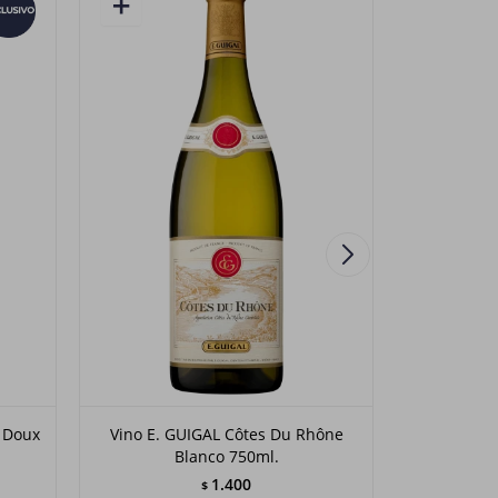
n Doux
Vino E. GUIGAL Côtes Du Rhône
Vino C
Blanco 750ml.
TUPUNGAT
1.400
$