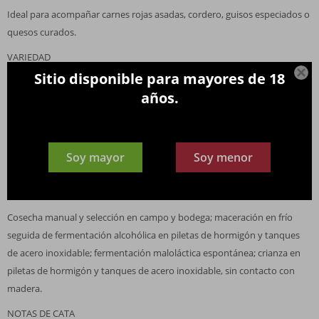
Ideal para acompañar carnes rojas asadas, cordero, guisos especiados o
quesos curados.
VARIEDAD

Sitio disponible para mayores de 18
100 % Malbec
años.
VIÑEDO / UBICACIÓN
Viñedos en Luján de Cuyo y Valle de Uco, Mendoza, Argentina; clima
continental con influencia andina, suelos aluvionales que aportan
Soy mayor
Soy menor
mineralidad y complejidad al vino.
VINIFICACIÓN / CRIANZA
Cosecha manual y selección en campo y bodega; maceración en frío
seguida de fermentación alcohólica en piletas de hormigón y tanques
de acero inoxidable; fermentación maloláctica espontánea; crianza en
piletas de hormigón y tanques de acero inoxidable, sin contacto con
madera.
NOTAS DE CATA