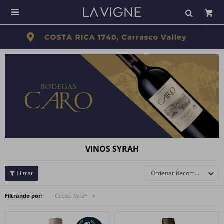

VINOS SYRAH
Recomendados
Filtrando por:
Cepas:
Syrah