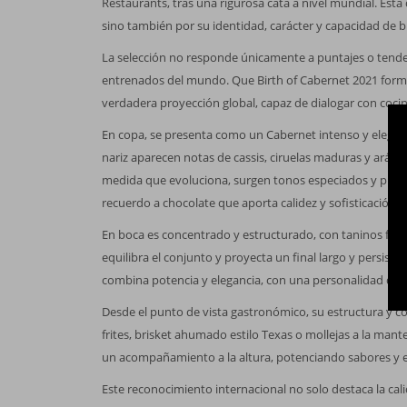
Restaurants, tras una rigurosa cata a nivel mundial. Esta
sino también por su identidad, carácter y capacidad de br
La selección no responde únicamente a puntajes o tendenc
entrenados del mundo. Que Birth of Cabernet 2021 forme 
verdadera proyección global, capaz de dialogar con cocin
En copa, se presenta como un Cabernet intenso y elegan
nariz aparecen notas de cassis, ciruelas maduras y aránd
medida que evoluciona, surgen tonos especiados y profun
recuerdo a chocolate que aporta calidez y sofisticación.
En boca es concentrado y estructurado, con taninos fino
equilibra el conjunto y proyecta un final largo y persis
combina potencia y elegancia, con una personalidad defi
Desde el punto de vista gastronómico, su estructura y co
frites, brisket ahumado estilo Texas o mollejas a la mant
un acompañamiento a la altura, potenciando sabores y e
Este reconocimiento internacional no solo destaca la cal