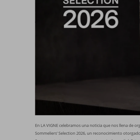
En LA VIGNE celebramos una noticia que nos llena de orgu
Sommeliers’ Selection 2026, un reconocimiento otorgado