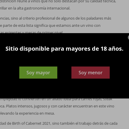
 distinción reúne a vinos que no solo destacan por su calidad técnica,
illar en la alta gastronomía internacional.
ias, sino al criterio profesional de algunos de los paladares más
parte de esta lista significa que estamos ante un vino con
as exigentes y mesas de primer nivel.
te, con una complejidad aromática que se despliega en capas. En
Sitio disponible para mayores de 18 años.
anos, acompañadas por delicados matices florales de violetas. A
dos: tabaco, pimiento asado, aceituna negra, canela y un sutil
Soy mayor
Soy menor
s que aportan firmeza sin perder refinamiento. La buena acidez
tente, confirmando su gran potencial de guarda. Es un Cabernet que
nida y una notable capacidad de evolución en botella.
mplejidad lo convierten en un aliado ideal para carnes rojas, steak
eca. Platos intensos, jugosos y con carácter encuentran en este vino
levando la experiencia en mesa.
idad de Birth of Cabernet 2021, sino también el trabajo detrás de cada