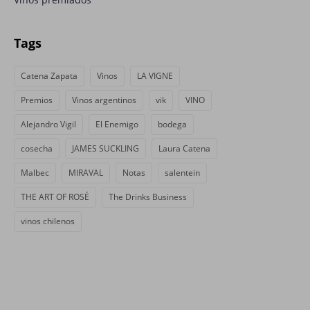
Tags
Catena Zapata
Vinos
LA VIGNE
Premios
Vinos argentinos
vik
VINO
Alejandro Vigil
El Enemigo
bodega
cosecha
JAMES SUCKLING
Laura Catena
Malbec
MIRAVAL
Notas
salentein
THE ART OF ROSÉ
The Drinks Business
vinos chilenos