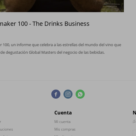
emaker 100 - The Drinks Business
 100, un informe que celebra a las estrellas del mundo del vino que
 de degustación Global Masters del negocio de las bebidas.



Cuenta
N
¡S
r
Mi cuenta
luciones
Mis compras