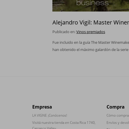
Alejandro Vigil: Master Win
Publicado en:
Vinos premiados
Fue incluido en la guía The Master Winemaker
han obtenido el máximo galardón de la serie
Empresa
Compra
LA VIGNE ¡Conócenos!
Cómo compra
Visitá nuestra tienda en Costa Rica 1740,
Envíos y devo
Carrasco Valley