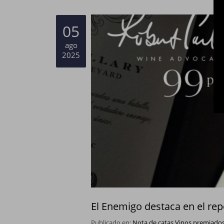
05
ago
2025
El Enemigo destaca en el re
Publicado en:
Nota de catas
Vinos premiado