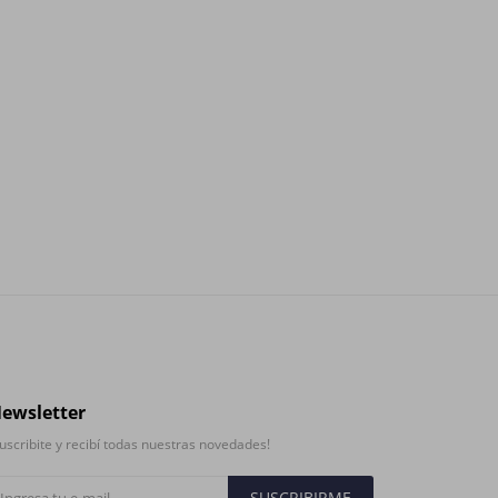
ewsletter
uscribite y recibí todas nuestras novedades!
SUSCRIBIRME