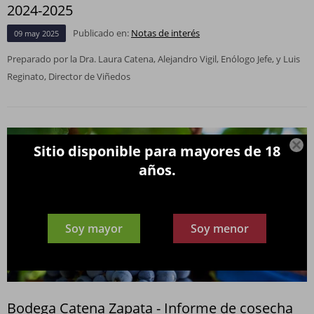
2024-2025
Publicado en:
Notas de interés
09
may
2025
Preparado por la Dra. Laura Catena, Alejandro Vigil, Enólogo Jefe, y Luis
Reginato, Director de Viñedos

Sitio disponible para mayores de 18
años.
Soy mayor
Soy menor
Bodega Catena Zapata - Informe de cosecha