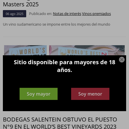
Masters 2025
Publicado en:
Notas de interés
Vinos premiados
06
ago
2025
Un vino sudamericano se impone entre los mejores del mundo

Sitio disponible para mayores de 18
años.
Soy mayor
Soy menor
BODEGAS SALENTEIN OBTUVO EL PUESTO
N°9 EN EL WORLD’S BEST VINEYARDS 2023