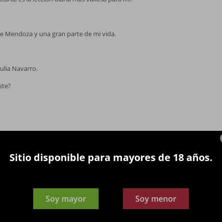
de Mendoza y una gran parte de mi vida.
Julia Navarro.
ste?
do, creer en algo equivocado conduce a un resultado erróneo,
la realidad. Esto sucede a menudo con el vino.
Sitio disponible para mayores de 18 años.
y por qué?
nibilidad social. Si todo a mi alrededor no funciona, nada más
a comunidad, especialmente centrado en las escuelas —no solo a
Soy mayor
Soy menor
ecreación, educación y atención médica—, me parece el futuro. Una