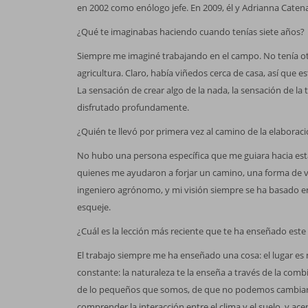
en 2002 como enólogo jefe. En 2009, él y Adrianna Caten
¿Qué te imaginabas haciendo cuando tenías siete años?
Siempre me imaginé trabajando en el campo. No tenía otr
agricultura. Claro, había viñedos cerca de casa, así que es
La sensación de crear algo de la nada, la sensación de la t
disfrutado profundamente.
¿Quién te llevó por primera vez al camino de la elaborac
No hubo una persona específica que me guiara hacia esta
quienes me ayudaron a forjar un camino, una forma de vi
ingeniero agrónomo, y mi visión siempre se ha basado en
esqueje.
¿Cuál es la lección más reciente que te ha enseñado este
El trabajo siempre me ha enseñado una cosa: el lugar e
constante: la naturaleza te la enseña a través de la com
de lo pequeños que somos, de que no podemos cambiar
comprender la interacción entre el clima y el suelo, y acep