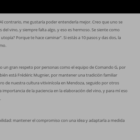
a sostenibilidad ambiental.
?
 Al contrario, me gustaría poder entenderla mejor. Creo que uno se
és del vino, y siempre falta algo, y eso es hermoso. Se siente como
 utopía? Porque te hace caminar". Si estás a 10 pasos y das dos, la
smo.
to un gran respeto por personas como el equipo de Comando G, por
bién está Frédéric Mugnier, por mantener una tradición familiar
ro de nuestra cultura vitivinícola en Mendoza, seguido por otros
importancia de la paciencia en la elaboración del vino, y para mí eso
.
abilidad: mantener el compromiso con una idea y adaptarla a medida