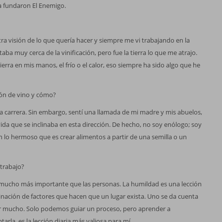
a fundaron El Enemigo.
a visión de lo que quería hacer y siempre me vi trabajando en la
taba muy cerca de la vinificación, pero fue la tierra lo que me atrajo.
ierra en mis manos, el frío o el calor, eso siempre ha sido algo que he
ión de vino y cómo?
 carrera. Sin embargo, sentí una llamada de mi madre y mis abuelos,
da que se inclinaba en esta dirección. De hecho, no soy enólogo; soy
 lo hermoso que es crear alimentos a partir de una semilla o un
 trabajo?
s mucho más importante que las personas. La humildad es una lección
binación de factores que hacen que un lugar exista. Uno se da cuenta
 mucho. Solo podemos guiar un proceso, pero aprender a
tarla, es la lección diaria más valiosa para mí.