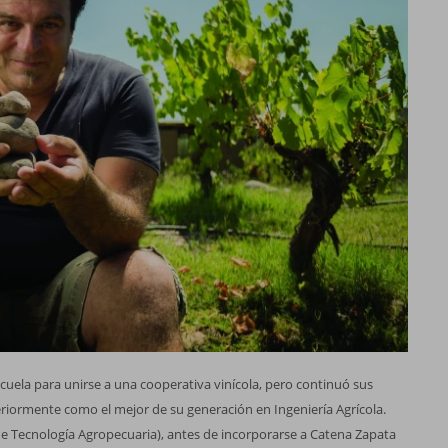
a escuela para unirse a una cooperativa vinícola, pero continuó sus
iormente como el mejor de su generación en Ingeniería Agrícola.
l de Tecnología Agropecuaria), antes de incorporarse a Catena Zapata