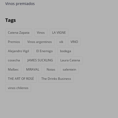
Vinos premiados
Tags
Catena Zapata
Vinos
LA VIGNE
Premios
Vinos argentinos
vik
VINO
Alejandro Vigil
El Enemigo
bodega
cosecha
JAMES SUCKLING
Laura Catena
Malbec
MIRAVAL
Notas
salentein
THE ART OF ROSÉ
The Drinks Business
vinos chilenos