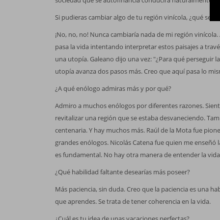
sociedad que se autofinancia conducirá naturalmente a l
Si pudieras cambiar algo de tu región vinícola, ¿qué sería
¡No, no, no! Nunca cambiaría nada de mi región vinícola.
pasa la vida intentando interpretar estos paisajes a trav
una utopía. Galeano dijo una vez: "¿Para qué perseguir la
utopía avanza dos pasos más. Creo que aquí pasa lo mi
¿A qué enólogo admiras más y por qué?
Admiro a muchos enólogos por diferentes razones. Sien
revitalizar una región que se estaba desvaneciendo. Tam
centenaria. Y hay muchos más. Raúl de la Mota fue pione
grandes enólogos. Nicolás Catena fue quien me enseñó la 
es fundamental. No hay otra manera de entender la vida
¿Qué habilidad faltante desearías más poseer?
Más paciencia, sin duda. Creo que la paciencia es una h
que aprendes. Se trata de tener coherencia en la vida.
¿Cuál es tu idea de unas vacaciones perfectas?