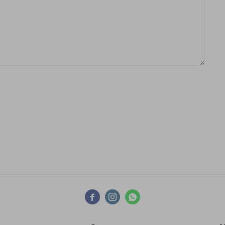


