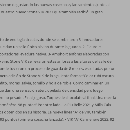
uvieron degustando las nuevas cosechas y lanzamientos junto al
có nuestro nuevo Stone VIK 2023 que también recibió un gran
to de enología circular, donde se combinaron 3 innovadores
ue dan un sello único al vino durante la guarda. 2- Fleuroir:
sportadoras levadura nativa. 3- Amphoir: ánforas elaboradas con
 vino Stone VIK se llevaron estas ánforas a las alturas del valle de
 donde tuvieron un proceso de guarda de 8 meses, escoltadas por un
mera edición de Stone VIK de la siguiente forma: “Color rubí oscuro
afito, moras, salvia, tomillo y hoja de roble. Como caminar en un
e dan una sensación aterciopelada de densidad pero luego
o no pesado. Final jugoso. Toques de chocolate al final. Una mezcla
énère. 98 puntos” Por otro lado, La Piu Belle 2021 y Milla Cala
s obtenidos en su historia. La nueva línea “A” de VIK, también
 93 puntos (primera cosecha lanzada). • VIK “A” Carmenere 2022: 92