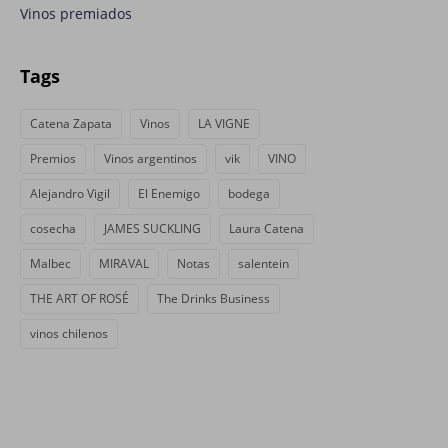
Vinos premiados
Tags
Catena Zapata
Vinos
LA VIGNE
Premios
Vinos argentinos
vik
VINO
Alejandro Vigil
El Enemigo
bodega
cosecha
JAMES SUCKLING
Laura Catena
Malbec
MIRAVAL
Notas
salentein
THE ART OF ROSÉ
The Drinks Business
vinos chilenos