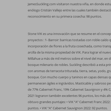
JamesSuckling.com visitaron nuestra viña, en donde est
enólogo Cristián Vallejo entre las cuales también desta
reconocimiento en su primera cosecha: 98 puntos.
Stone VIK es una innovación que se resume en el concep
proyectos : 1- Barroir: barricas tostadas con roble caído q
incorporación de flores a la fruta cosechada, como tran
arcilla de la misma propiedad de VIK. Para lograr el nuevo
Millahue a más de mil metros sobre el nivel del mar, en
bosque milenario de robles. Suckling describió a esta pri
con aromas de terracota triturada, tierra, setas, yodo, gr
bosque. Con mucho cuerpo y taninos en capas densas qu
permanecen ágiles e ingrávidos. Masticable y sabroso per
de 77% Cabernet Franc, 19% Cabernet Sauvignon y 4% Carm
2021 lograron también excelentes 96 puntos, los más alto
obtuvo grandes puntajes: • VIK “A” Cabernet Franc 2022:
puntos. • VIK “A” Cabernet Sauvignon 2022: 92 puntos.