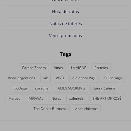
Nota de catas
Notas de interés
Vinos premiados
Tags
Catena Zapata
Vinos
LA VIGNE
Premios
Vinos argentinos
vik
VINO
Alejandro Vigil
El Enemigo
bodega
cosecha
JAMES SUCKLING
Laura Catena
Malbec
MIRAVAL
Notas
salentein
THE ART OF ROSÉ
The Drinks Business
vinos chilenos