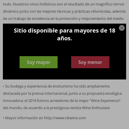
todo. Nuestros vinos holísticos son el resultado de un magnífico terroir
dinámico junto con las mejores técnicas y prácticas vitívinícolas, además
de un trabajo de excelencia en la protección y mejoramiento del medio
ambiente, unido con el desarrollo humano y social, la arquitectura y el

Sitio disponible para mayores de 18
arte da como resultado una sinergia del todo, la suma de estos
años.
elementos que crea un resultado final integrado a la perfección. Un
terroir dinámico que permite el desarrollo del capital social y humano
en armonía con la arquitectura y el arte.
Soy mayor
Soy menor
• Viña VIK ha sido considerada en el top 10 de las mejores viñas en el
prestigioso concurso World’s Best Vineyards (Tercer lugar en 2023).
• Su bodega y experiencia de enoturismo ha sido ampliamente
destacada por la prensa internacional, junto a su propuesta enológica
innovadora: el 2019 fuimos acreedores de la mejor “Wine Experience”
del mundo, de acuerdo a la prestigiosa revista Wine Enthusiast.
• Mayor información en http://www.vikwine.com