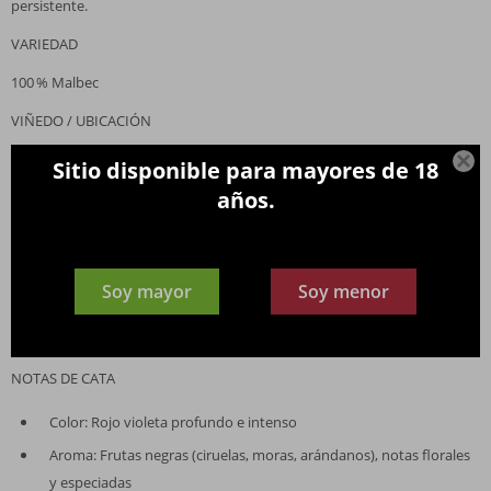
persistente.
VARIEDAD
100 % Malbec
VIÑEDO / UBICACIÓN
Viñedos ubicados en el Valle de Uco, Tunuyán, Mendoza, Argentina

Sitio disponible para mayores de 18
años.
ALCOHOL
14,5 %
VINIFICACIÓN / CRIANZA
Soy mayor
Soy menor
Cosecha manual; fermentación en tanques de acero inoxidable; crianza
en barricas de roble francés durante 16 meses vinello.eu
NOTAS DE CATA
Color: Rojo violeta profundo e intenso
Aroma: Frutas negras (ciruelas, moras, arándanos), notas florales
y especiadas