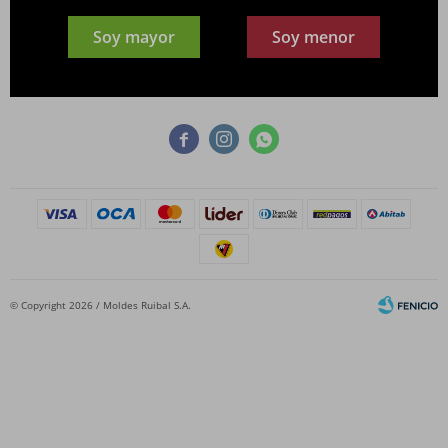
¡Suscribite y recibí todas nuestras novedades!
Soy mayor
Soy menor
SUSCRIBIRME



© Copyright 2026 / Moldes Ruibal S.A.
Fenicio