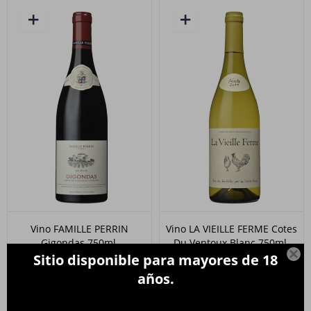
Vino FAMILLE PERRIN
Vino LA VIEILLE FERME Cotes
Gigondas 750ml.
Du Ventoux Blanc 750ml.

Sitio disponible para mayores de 18
1.990
790
$
$
años.