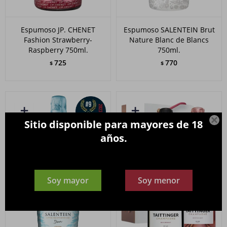
Espumoso JP. CHENET
Espumoso SALENTEIN Brut
Fashion Strawberry-
Nature Blanc de Blancs
Raspberry 750ml.
750ml.
725
770
$
$

Sitio disponible para mayores de 18
años.
Soy mayor
Soy menor