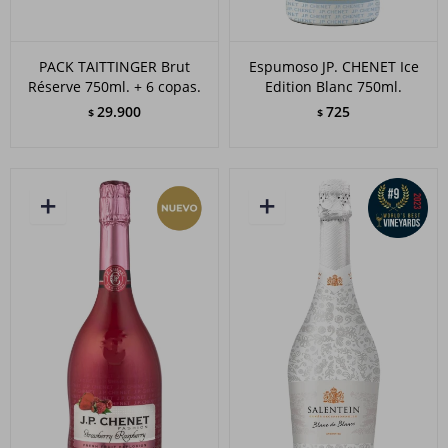
PACK TAITTINGER Brut
Espumoso JP. CHENET Ice
Réserve 750ml. + 6 copas.
Edition Blanc 750ml.
29.900
725
$
$