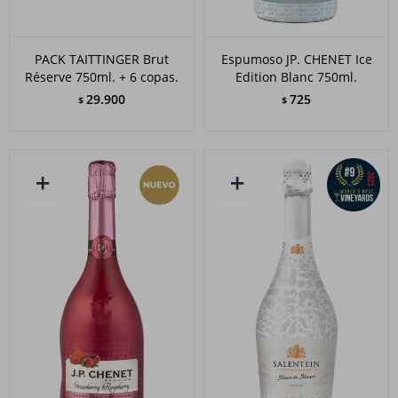
PACK TAITTINGER Brut
Espumoso JP. CHENET Ice
Réserve 750ml. + 6 copas.
Edition Blanc 750ml.
29.900
725
$
$