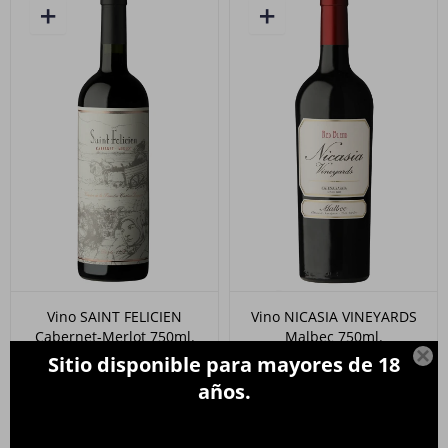
Vino SAINT FELICIEN
Vino NICASIA VINEYARDS
Cabernet-Merlot 750ml.
Malbec 750ml.

Sitio disponible para mayores de 18
920
800
$
$
años.