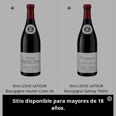
Vino LOUIS LATOUR
Vino LOUIS LATOUR
Bourgogne Hautes Cotes de
Bourgogne Gamay 750ml.
Beaune 750ml.
889
$

Sitio disponible para mayores de 18
2.100
$
años.