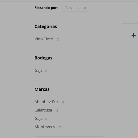
Filtrando por:
País:
Italia
Categorías
Vino Tinto
(9)
Bodegas
Gaja
(4)
Marcas
Ab Inbev-Eur
(2)
Caiarossa
(1)
Gaja
(5)
Monteverro
(1)