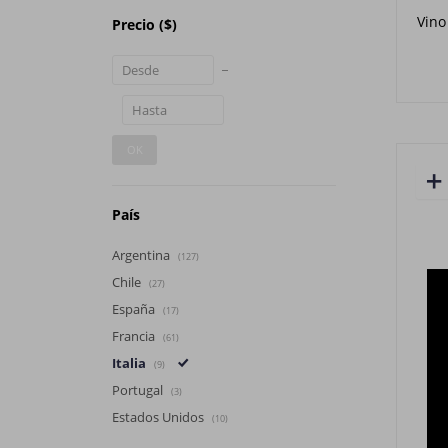
Vino
Precio
($)
OK
País
Argentina
(127)
Chile
(27)
España
(17)
Francia
(61)
Italia
(9)
Portugal
(3)
Estados Unidos
(10)