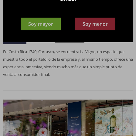
Un espacio inmersivo de vinos y gourmet en
Soy mayor
Soy menor
Carrasco (Moldes Ruibal abrió La Vigne)
Publicado en:
Notas de interés
27
dic
2024
En Costa Rica 1740, Carrasco, se encuentra La Vigne, un espacio que
muestra todo el portafolio de la empresa y, al mismo tiempo, ofrece una
experiencia inmersiva, siendo mucho más que un simple punto de
venta al consumidor final.