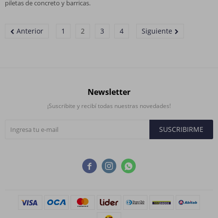
piletas de concreto y barricas.
Anterior
1
2
3
4
Siguiente
Newsletter
¡Suscribite y recibí todas nuestras novedades!
SUSCRIBIRME


